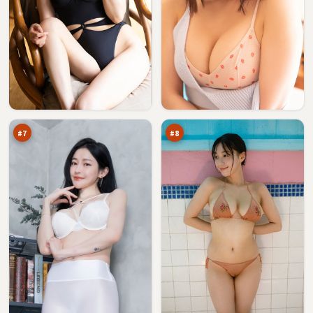
无
长
名
夜
倒
证
94
94
影
人
万
万
#
7
#
8
异
冷
境
月