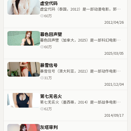
虚空代码
虚空代码（泰国，2012）是一部动漫电影，郭帆
执导，乔杉、长泽雅美等主演；动漫元素与人物命
60万
运紧密交织，节奏紧凑。
2012/04/26
暮色回声壁
暮色回声壁（加拿大，2025）是一部科幻电影，
陈可辛执导，黄渤、周润发等主演；科幻元素与人
60万
物命运紧密交织，节奏紧凑。
2025/03/05
暴雪信号
暴雪信号（澳大利亚，2021）是一部动作电影，
大卫·芬奇执导，大鹏、裴斗娜等主演；动作元素
31万
与人物命运紧密交织，节奏紧凑。
2021/12/04
第七无名火
第七无名火（墨西哥，2014）是一部战争电影，
九把刀执导，黄渤、任素汐等主演；战争元素与人
62万
物命运紧密交织，节奏紧凑。
2014/09/17
灰塔审判