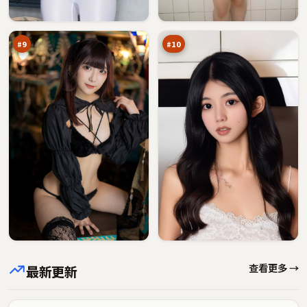
夜
交
93
92
航
锋
万
万
船
#
9
#
10
查看更多 →
最新更新