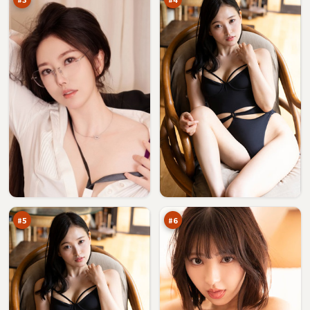
绝
城
密
市
潜
列
95
95
伏
车
万
万
#
5
#
6