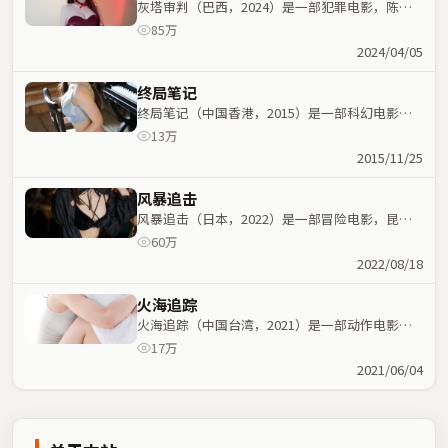
灰塔审判（巴西，2024）是一部犯罪电影，陈可
辛执导，佛罗伦斯·珀、谭卓等主演；犯罪元素与
85万
人物命运紧密交织，节奏紧凑。
2024/04/05
终局笔记
终局笔记（中国香港，2015）是一部科幻电影，
雷德利·斯科特执导，胡歌、咏梅等主演；科幻元
13万
素与人物命运紧密交织，节奏紧凑。
2015/11/25
风暴追击
风暴追击（日本，2022）是一部冒险电影，昆汀
·塔伦蒂诺执导，朱一龙、张曼玉等主演；冒险元
60万
素与人物命运紧密交织，节奏紧凑。
2022/08/18
火海追踪
火海追踪（中国台湾，2021）是一部动作电影，
文牧野执导，金敏喜、咏梅等主演；动作元素与人
17万
物命运紧密交织，节奏紧凑。
2021/06/04