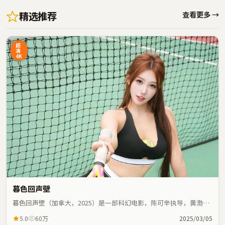
精选推荐
查看更多 →
超
清
4K
暮色回声壁
暮色回声壁（加拿大，2025）是一部科幻电影，陈可辛执导，黄渤、
周润发等主演；科幻元素与人物命运紧密交织，节奏紧凑。
5.0
60万
2025/03/05