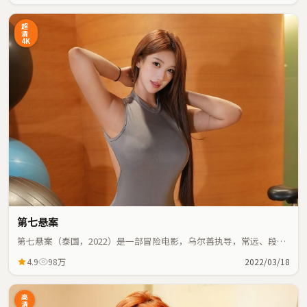
超
清
4K
第七悬案
第七悬案（泰国，2022）是一部冒险电影，乌尔善执导，常远、段奕
宏等主演；冒险元素与人物命运紧密交织，节奏紧凑。
4.9
98万
2022/03/18
高
清