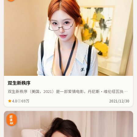
双生新秩序
双生新秩序（美国，2021）是一部爱情电影，丹尼斯·维伦纽瓦执
导，张译、胡歌等主演；爱情元素与人物命运紧密交织，节奏紧凑。
4.8
69万
2021/12/30
超
清
4K