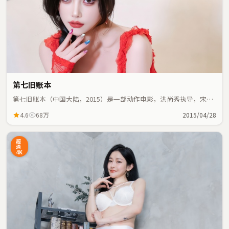
第七旧账本
第七旧账本（中国大陆，2015）是一部动作电影，洪尚秀执导，宋康
昊、张子枫等主演；动作元素与人物命运紧密交织，节奏紧凑。
4.6
68万
2015/04/28
超
清
4K