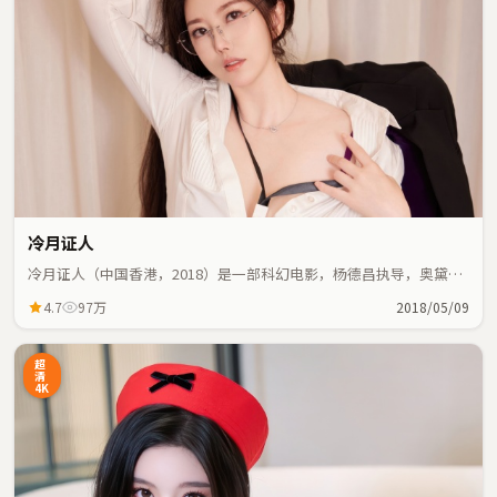
冷月证人
冷月证人（中国香港，2018）是一部科幻电影，杨德昌执导，奥黛丽
·塔图、赵丽颖等主演；科幻元素与人物命运紧密交织，节奏紧凑。
4.7
97万
2018/05/09
超
清
4K