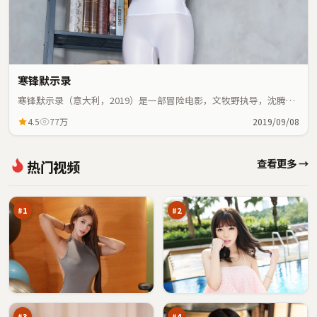
寒锋默示录
寒锋默示录（意大利，2019）是一部冒险电影，文牧野执导，沈腾、
黄渤等主演；冒险元素与人物命运紧密交织，节奏紧凑。
4.5
77万
2019/09/08
第
城
查看更多 →
热门视频
七
市
悬
逃
98
97
案
生
万
万
#
1
#
2
冷
暗
月
夜
证
无
97
95
人
名
万
万
火
#
3
#
4